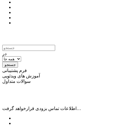
تمامی حقوق مادی و معنوی برای مجموعه
هاستینگ آی آر بست هاست
محفوظ است .
در
فرم پشتیبانی
آموزش های ویدئویی
سوالات متداول
سعی کرده ایم به سرعت پاسخگوی نیاز شما باشیم همین حالا با جستجو به
آموزش دلخواه خود دست یابید…
اطلاعات تماس بزودی قرارخواهد گرفت…