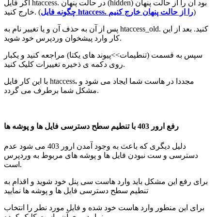
اگر فایل htaccess. در حالت پنهان (hidden) بود
آن را از حالت پنهان
)
چگونه فایل htaccess. را از حالت پنهان خارج کنیم
خارج کنید. (
کنید. بعد از این
.
old
_
htaccess
پس از آن به حذف آن و یا تغییر نام به
خود شوید.
کار وارد پیشخوان وردپرس
سپس به قسمت (تنطیمات>>پیوند های یکتا) مراجعه کنید و یکبار
روی دکمه ی ذخیره تغییرات کلیک کنید.
مجددا در هاست شما ایجاد می شود و
.
با این کار فایل htaccess
مشکل شما برطرف می گردد.
رفع ارور 403 با تنطیم سطح دسترسی فایل ها و پوشه ها
دلیل دیگری که باعث به وجود آمدن ارور 403 می شود عدم
دسترسی و ست نبودن فایل ها و پوشه های مربوط به وردپرس
است.
برای رفع این مشکل باید وارد هاست سی پنل خود شوید و اقدام به
تنطیم سطح دسترسی فایل ها و پوشه ها نمایید
برای این منطور وارد هاست خود شده و فایل مورد نطر را انتخاب
نمایید روی آن راست کلیک کرده