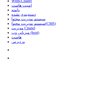
Whm-Cpanel
امنیت هاست
دامنه
دسته‌بندی نشده
سیستم مدیریت محتوا
سیستم مدیریت محتوا(CMS)
مدیریت Cpanel
میزبانی وب (host)
هاست
وردپرس