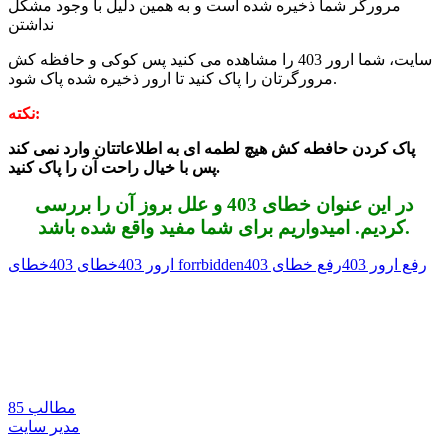
مرورگر شما ذخیره شده است و به همین دلیل با وجود مشکل
نداشتن
سایت، شما ارور 403 را مشاهده می کنید پس کوکی و حافظه کش
مرورگرتان را پاک کنید تا ارور ذخیره شده پاک شود.
نکته:
پاک کردن حافطه کش هیچ لطمه ای به اطلاعاتتان وارد نمی کند
پس با خیال راحت آن را پاک کنید.
در این عنوان خطای 403 و علل بروز آن را بررسی
کردیم. امیدواریم برای شما مفید واقع شده باشد.
رفع ارور 403
رفع خطای 403
خطای forrbidden
ارور 403
خطای 403
85 مطالب
مدیر سایت