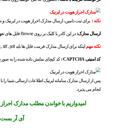
نکته :
برای ثبت دامین، ارسال مدارک احراز هویت در ایرنیک و تعهد
ارسال مدارک:
در این کادر با کلیک بر روی Browse فایل های تعهد نامه و مدارک هویتی را که قبلا اسکن کرده بودید، آپلود کنید.
نکته مهم
اینکه برای ارسال مدارک فرمت فایل ها باید png , jpg , tiff , pdf باشد و حجم آن کمتر از 5 مگابایت باشد.
کد امنیتی
CAPTCHA
:
کد کپچای نمایش داده شده را به صورت 
پس از ارسال مدارک سامانه ایرنیک اطلاعات ارسالی شما را با 
انجام می پذیرد.
امیدواریم با خواندن مطلب مدارک احراز هو
آی آر بست